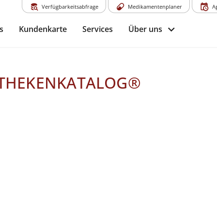
Verfügbarkeitsabfrage
Medikamentenplaner
A
s
Kundenkarte
Services
Über uns
OTHEKENKATALOG®