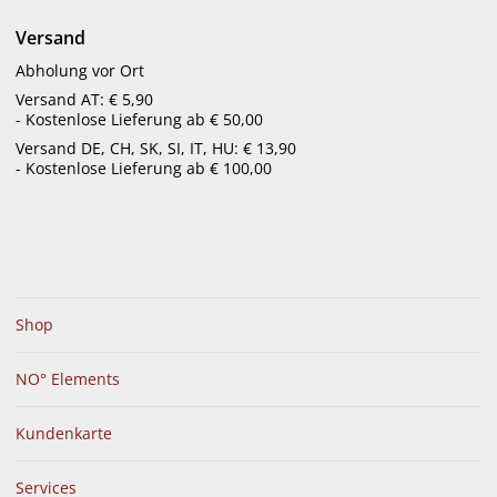
menu
Versand
Abholung vor Ort
Versand AT: € 5,90
- Kostenlose Lieferung ab € 50,00
AKTUELLES
Versand DE, CH, SK, SI, IT, HU: € 13,90
Schluss mit Scham-Zehen
- Kostenlose Lieferung ab € 100,00
Shop
NO° Elements
Kundenkarte
Was haben Händedruck und Zehennägel gemeinsam?
Services