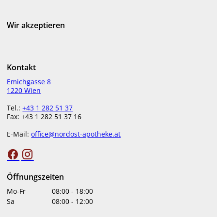
€
6,10
€
6,10
Wir akzeptieren
bestellbar
bestellbar
Kontakt
Emichgasse 8
1220 Wien
Tel.:
+43 1 282 51 37
Fax: +43 1 282 51 37 16
E-Mail:
office@nordost-apotheke.at
Sidroga Tee Galle + Leber
Sidroga Salbeitee 20 Stk.
20 Btl.
€
6,10
€
5,60
Öffnungszeiten
bestellbar
bestellbar
Mo-Fr
08:00
-
18:00
Sa
08:00
-
12:00