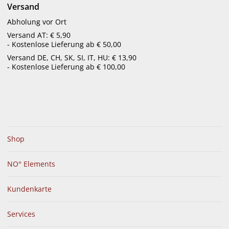
Versand
Abholung vor Ort
Versand AT: € 5,90
- Kostenlose Lieferung ab € 50,00
Versand DE, CH, SK, SI, IT, HU: € 13,90
- Kostenlose Lieferung ab € 100,00
Sidroga Erkältungstee 20
Sidroga Magen-Darm
Stk.
Verdauungstee 20 Btl.
€
6,10
€
6,10
bestellbar
bestellbar
Shop
NO° Elements
Kundenkarte
Services
Sonnentor Kutz Kutz für
Kräuterkonzentrat 350 ml