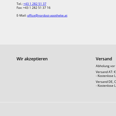
Tel.:
+43 1 282 51 37
Fax: +43 1 282 51 37 16
E-Mail:
office@nordost-apotheke.at
Wir akzeptieren
Versand
Abholung vor 
Versand AT: €
- Kostenlose 
Versand DE, CH
- Kostenlose 